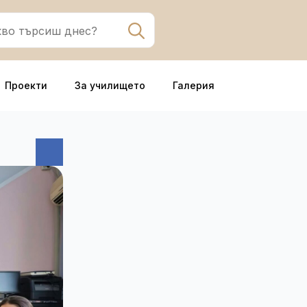
Search
for:
Проекти
За училището
Галерия