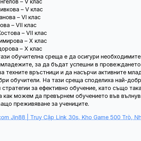
нгелов – V клас
ивкова – V клас
нова – VI клас
ва – VII клас
остова – VII клас
имирова – X клас
орова – X клас
тази обучителна среща е да осигури необходимите
 младежите, за да бъдат успешни в провеждането
за техните връстници и да насърчи активните мла
бри обучители. На тази среща споделиха най-доб
и стратегии за ефективно обучение, като също так
а как можем да превърнем обучението във вълну
ащо преживяване за учениците.
.com Jin88 | Truy Cập Link 30s, Kho Game 500 Trò, N