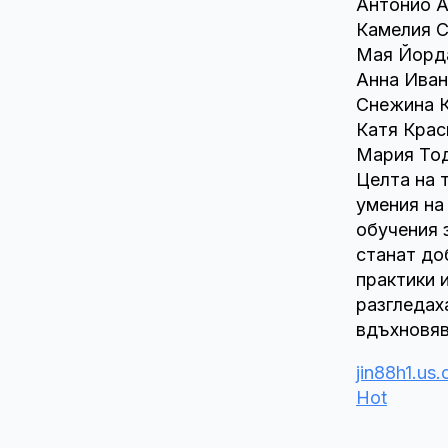
Антонио А
Камелия С
Мая Йорда
Анна Ивано
Снежина К
Катя Крас
Мария Тод
Целта на 
умения на
обучения 
станат до
практики 
разгледах
вдъхновяв
jin88h1.us
Hot