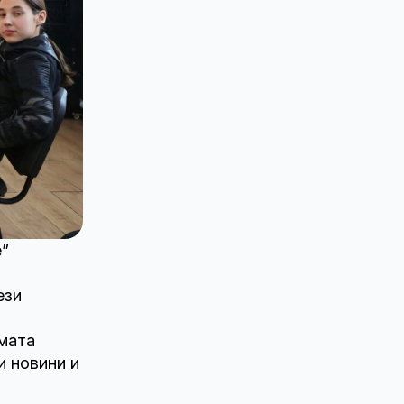
е”
ези
емата
 новини и
: