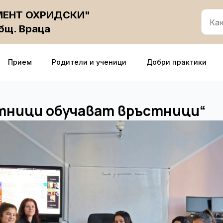
ИМЕНТ ОХРИДСКИ"
общ. Враца
Прием
Родители и ученици
Добри практики
тници обучават връстници“