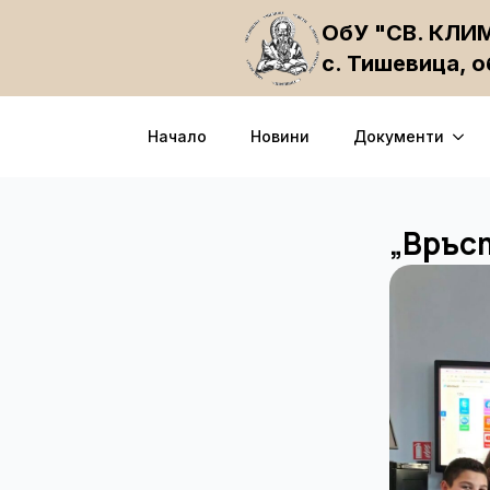
ОбУ "СВ. КЛ
с. Тишевица, 
Начало
Новини
Документи
„Връс