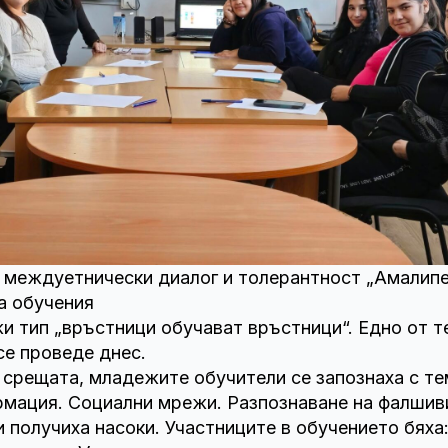
 междуетнически диалог и толерантност „Амалип
а обучения
и тип „връстници обучават връстници“. Едно от т
се проведе днес.
 срещата, младежите обучители се запознаха с т
мация. Социални мрежи. Разпознаване на фалшиви
и получиха насоки. Участниците в обучението бяха