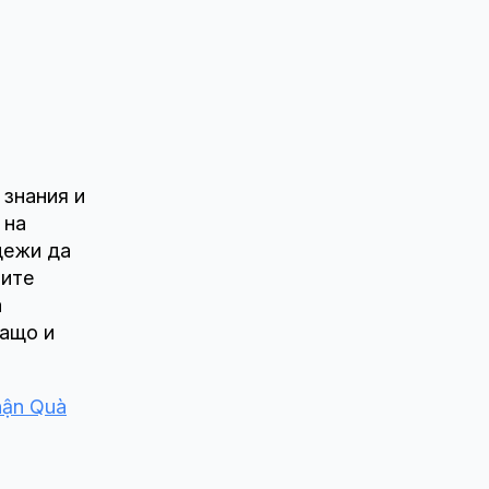
 знания и
 на
дежи да
рите
а
ващо и
hận Quà