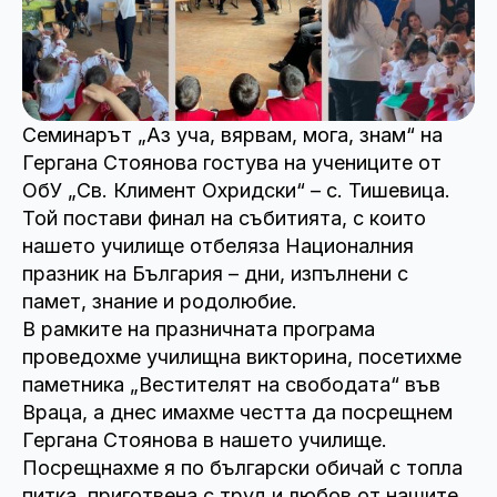
Семинарът „Аз уча, вярвам, мога, знам“ на
Гергана Стоянова гостува на учениците от
ОбУ „Св. Климент Охридски“ – с. Тишевица.
Той постави финал на събитията, с които
нашето училище отбеляза Националния
празник на България – дни, изпълнени с
памет, знание и родолюбие.
В рамките на празничната програма
проведохме училищна викторина, посетихме
паметника „Вестителят на свободата“ във
Враца, а днес имахме честта да посрещнем
Гергана Стоянова в нашето училище.
Посрещнахме я по български обичай с топла
питка, приготвена с труд и любов от нашите