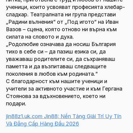
ученици, които усвояват професията хлебар-
сладкар. Театралната ни група представи
„Радини вълнения“ от „Под игото“ на Иван
Вазов – сцена, която отново ни върна към
силата на словото и духа.
„Родолюбие означава да носиш България
тихо в себе си – да пазиш езика си, да
уважаваш родителите си, да съхраняваш
паметта и да възпитаваш следващите
поколения в любов към родината.“
С благодарност към нашите ученици и
учители за активното участие и към Гергана
Стоянова за вдъхновението, което ни
подари.
jin88z1.uk.com Jin88: Nền Tảng Giải Trí Uy Tín
Và Đẳng Cấp Hàng Đầu 2026