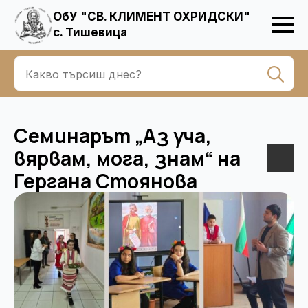
ОбУ "СВ. КЛИМЕНТ ОХРИДСКИ"
с. Тишевица
Se
for
Семинарът „Аз уча,
вярвам, мога, знам“ на
Гергана Стоянова