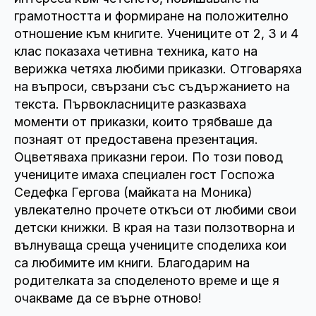
грамотността и формиране на положително
отношение към книгите. Учениците от 2, 3 и 4
клас показаха четивна техника, като на
верижка четяха любими приказки. Отговаряха
на въпроси, свързани със съдържанието на
текста. Първокласниците разказваха
моменти от приказки, които трябваше да
познаят от предоставена презентация.
Оцветяваха приказни герои. По този повод
учениците имаха специален гост Госпожа
Седефка Гергова (майката на Моника)
увлекателно прочете откъси от любими свои
детски книжки. В края на тази ползотворна и
вълнуваща среща учениците споделиха кои
са любимите им книги. Благодарим на
родителката за споделеното време и ще я
очакваме да се върне отново!