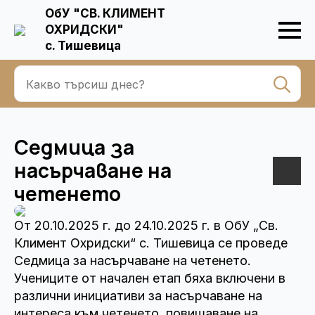
ОбУ "СВ. КЛИМЕНТ
ОХРИДСКИ"
с. Тишевица
Se
for
Седмица за
насърчаване на
четенето
От 20.10.2025 г. до 24.10.2025 г. в ОбУ „Св.
Климент Охридски“ с. Тишевица се проведе
Седмица за насърчаване на четенето.
Учениците от начален етап бяха включени в
различни инициативи за насърчаване на
интереса към четенето, повишаване на