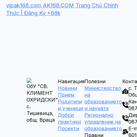
vipak168.com AK168.COM Trang Chủ Chính
Thức | Đăng Ký +68k
Навигация
Полезни
Конта
ОбУ "СВ.
Новини
Министерство
с. 
КЛИМЕНТ
Прием
на
Об
ОХРИДСКИ"
Родители
образованието
Кан
с.
и ученици
и науката
087
Тишевица,
Добри
Регионално
Дир
общ. Враца
практики
управление на
087
Проекти
образованието
E-m
Правни
60