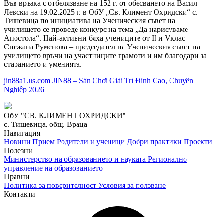
Във връзка с отбелязване на 152 г. от обесването на Васил
Левски на 19.02.2025 г. в ОбУ „Св. Климент Охридски“ с.
Тишевица по инициатива на Ученическия съвет на
училището се проведе конкурс на тема „Да нарисуваме
Апостола“. Най-активни бяха учениците от II и Vклас.
Снежана Руменова – председател на Ученическия съвет на
училището връчи на участниците грамоти и им благодари за
старанието и уменията.
jin88a1.us.com JIN88 – Sân Chơi Giải Trí Đỉnh Cao, Chuyên
Nghiệp 2026
ОбУ "СВ. КЛИМЕНТ ОХРИДСКИ"
с. Тишевица, общ. Враца
Навигация
Новини
Прием
Родители и ученици
Добри практики
Проекти
Полезни
Министерство на образованието и науката
Регионално
управление на образованието
Правни
Политика за поверителност
Условия за ползване
Контакти