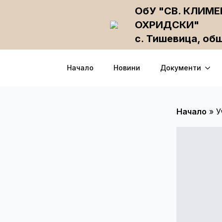
ОбУ "СВ. КЛИМЕ
ОХРИДСКИ"
с. Тишевица, об
Начало
Новини
Документи
Начало
»
У