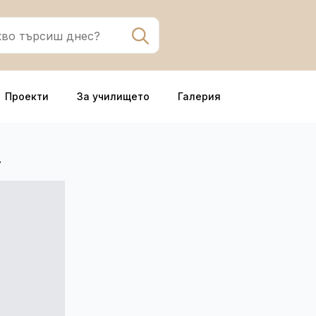
Search
for:
Проекти
За училището
Галерия
.