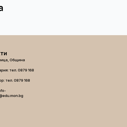
а
кти
вица, Община
рия: тел. 0879 168
р: тел. 0879 168
nfo-
@edu.mon.bg