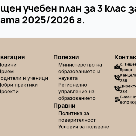
щен учебен план за 3 клас з
ата 2025/2026 г.
вигация
Полезни
Конта
Новини
Министерство на
с. Тише
Враца
Прием
образованието и
Канцела
Родители и ученици
науката
288
Добри практики
Регионално
Директо
Проекти
управление на
284
E-mail: i
образованието
601040
Правни
Политика за
поверителност
Условия за ползване