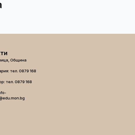
а
кти
вица, Община
рия: тел. 0879 168
р: тел. 0879 168
nfo-
@edu.mon.bg