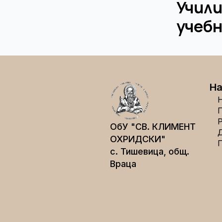
Учили
учебн
На
ОбУ "СВ. КЛИМЕНТ
ОХРИДСКИ"
с. Тишевица, общ.
Враца