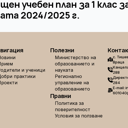
щен учебен план за 1 клас з
ата 2024/2025 г.
вигация
Полезни
Конта
Новини
Министерство на
с. Тише
Враца
Прием
образованието и
Канцела
Родители и ученици
науката
288
Добри практики
Регионално
Директо
Проекти
управление на
284
E-mail: i
образованието
601040
Правни
Политика за
поверителност
Условия за ползване