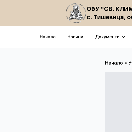
ОбУ "СВ. КЛ
с. Тишевица, 
Начало
Новини
Документи
Начало
»
У