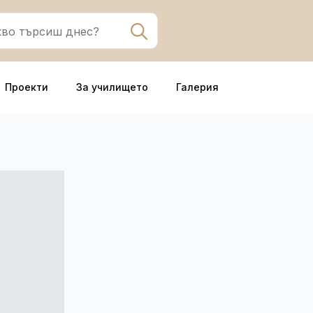
Search
for:
Проекти
За училището
Галерия
.