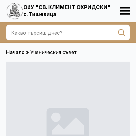
ОбУ "СВ. КЛИМЕНТ ОХРИДСКИ"
с. Тишевица
Se
for
Начало
»
Ученическия съвет