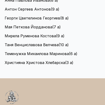
Анна Павлова Иванова(8 a)
Антон Сергеев Антонов(9 а)
Георги Цветелинов Георгиев(8 a)
Мая Петкова Йорданова(7 а)
Мирела Руменова Костова(9 а)
Таня Венциславова Велчева(10 а)
Теменужка Михаилова Маринова(6 а)
Християна Христова Хлебарска(3 а)