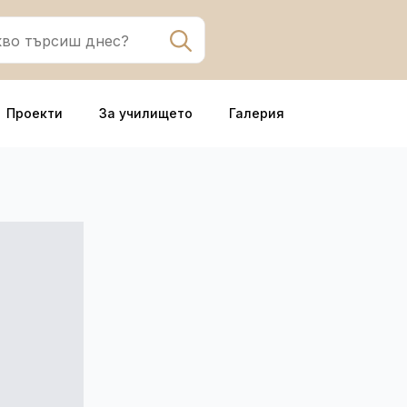
Search
for:
Проекти
За училището
Галерия