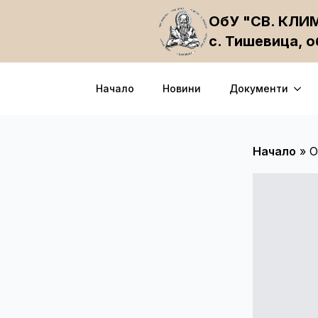
ОбУ "СВ. КЛ
с. Тишевица, 
Начало
Новини
Документи
Начало
»
О