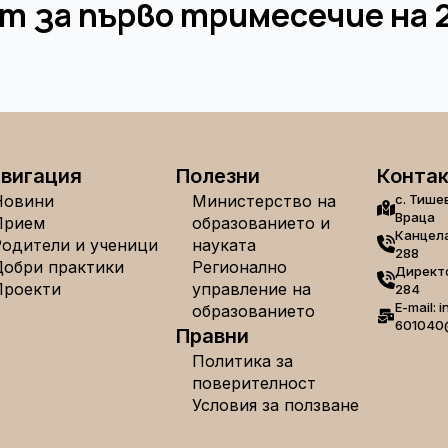
 за първо тримесечие на 
вигация
Полезни
Конта
Новини
Министерство на
с. Тише
Враца
Прием
образованието и
Канцела
Родители и ученици
науката
288
Добри практики
Регионално
Директо
Проекти
управление на
284
E-mail: i
образованието
601040
Правни
Политика за
поверителност
Условия за ползване