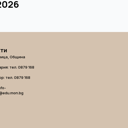
2026
кти
вица, Община
рия: тел. 0879 168
р: тел. 0879 168
nfo-
@edu.mon.bg