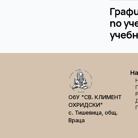
Граф
по у
учебн
На
ОбУ "СВ. КЛИМЕНТ
ОХРИДСКИ"
с. Тишевица, общ.
Враца