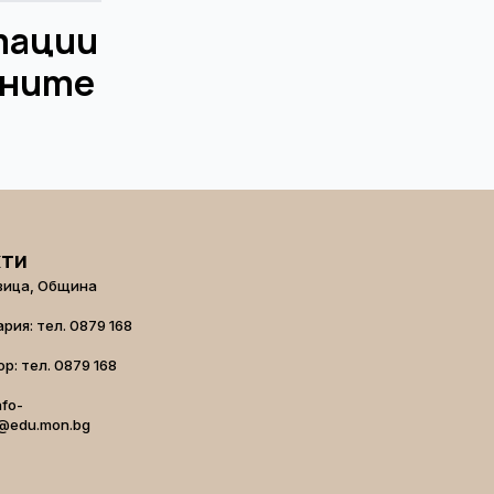
тации
вните
кти
вица, Община
рия: тел. 0879 168
р: тел. 0879 168
nfo-
@edu.mon.bg