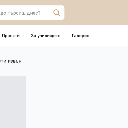
Search
for:
Проекти
За училището
Галерия
ети извън