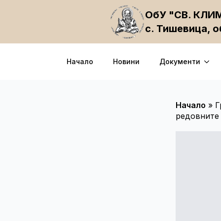
ОбУ "СВ. КЛ
с. Тишевица, 
Начало
Новини
Документи
Начало
»
Г
редовните 