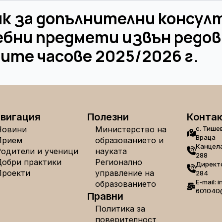
ик за допълнителни консул
чебни предмети извън редо
ите часове 2025/2026 г.
вигация
Полезни
Конта
Новини
Министерство на
с. Тише
Враца
Прием
образованието и
Канцела
Родители и ученици
науката
288
Добри практики
Регионално
Директо
Проекти
управление на
284
E-mail: i
образованието
601040
Правни
Политика за
поверителност