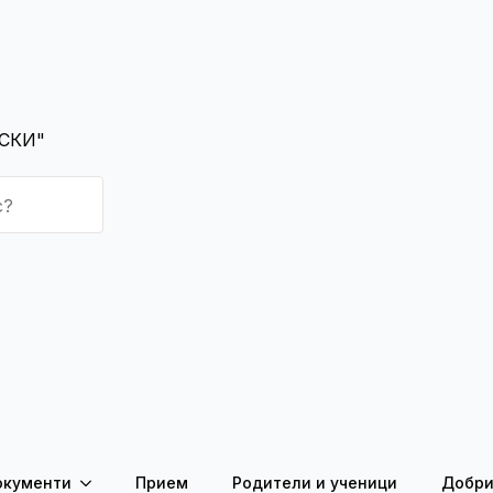
СКИ"
окументи
Прием
Родители и ученици
Добри