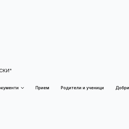
СКИ"
окументи
Прием
Родители и ученици
Добри