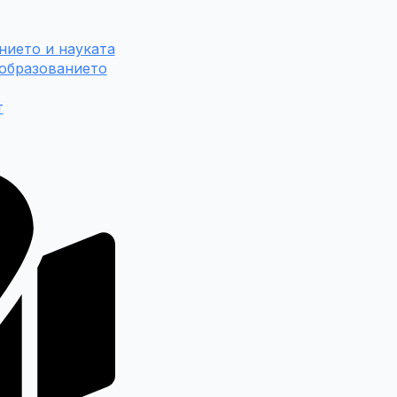
нието и науката
 образованието
т