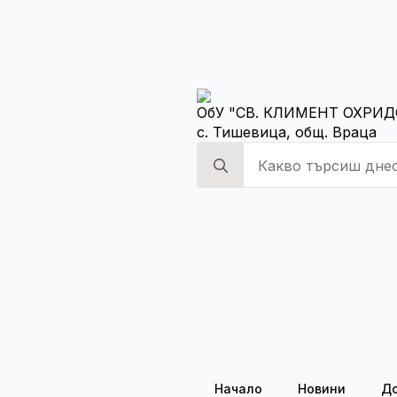
ОбУ "СВ. КЛИМЕНТ ОХРИД
с. Тишевица, общ. Враца
Search
for:
Начало
Новини
Д