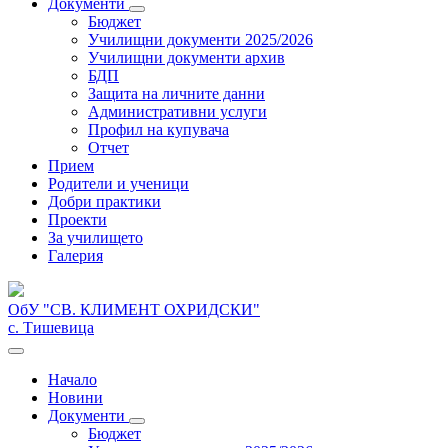
Документи
Бюджет
Училищни документи 2025/2026
Училищни документи архив
БДП
Защита на личните данни
Административни услуги
Профил на купувача
Отчет
Прием
Родители и ученици
Добри практики
Проекти
За училището
Галерия
ОбУ "СВ. КЛИМЕНТ ОХРИДСКИ"
с. Тишевица
Начало
Новини
Документи
Бюджет