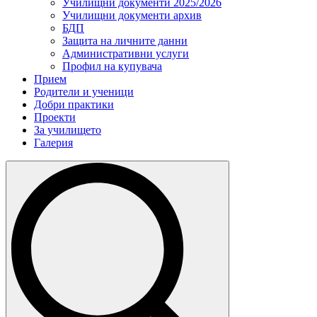
Училищни документи 2025/2026
Училищни документи архив
БДП
Защита на личните данни
Административни услуги
Профил на купувача
Прием
Родители и ученици
Добри практики
Проекти
За училището
Галерия
Search
for: